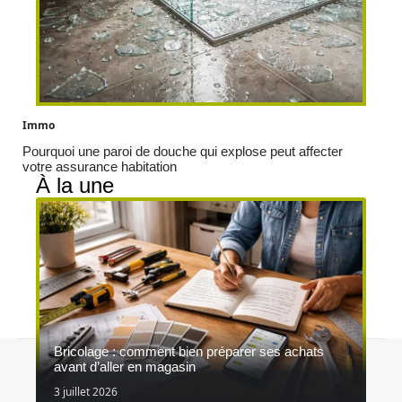
Immo
Pourquoi une paroi de douche qui explose peut affecter
votre assurance habitation
À la une
Bricolage : comment bien préparer ses achats
Contact
Mentions légales
Sitemap
avant d’aller en magasin
© 2026 | maison-du-meuble.fr
3 juillet 2026