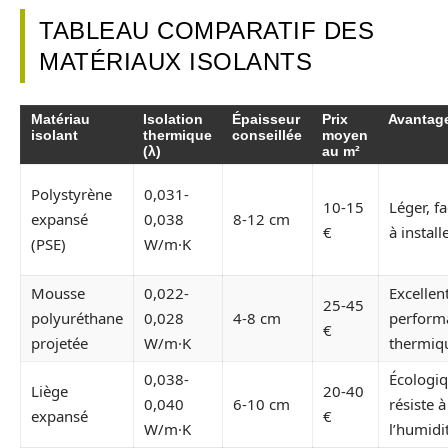
TABLEAU COMPARATIF DES
MATÉRIAUX ISOLANTS
Matériau
Isolation
Épaisseur
Prix
Avantag
isolant
thermique
conseillée
moyen
(λ)
au m²
Polystyrène
0,031-
10-15
Léger, fa
expansé
0,038
8-12 cm
€
à install
(PSE)
W/m·K
Mousse
0,022-
Excellen
25-45
polyuréthane
0,028
4-8 cm
perform
€
projetée
W/m·K
thermiq
0,038-
Écologiq
Liège
20-40
0,040
6-10 cm
résiste à
expansé
€
W/m·K
l’humidi